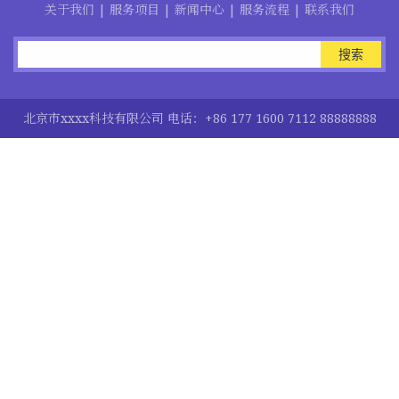
关于我们
|
服务项目
|
新闻中心
|
服务流程
|
联系我们
搜索
北京市xxxx科技有限公司
电话：+86 177 1600 7112 88888888