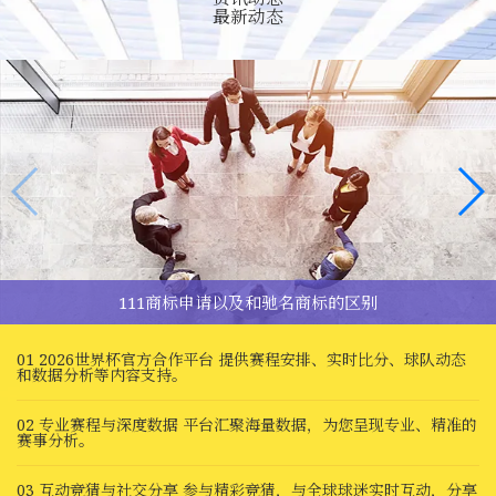
最新动态
111商标申请以及和驰名商标的区别
01 2026世界杯官方合作平台 提供赛程安排、实时比分、球队动态
和数据分析等内容支持。
02 专业赛程与深度数据 平台汇聚海量数据，为您呈现专业、精准的
赛事分析。
03 互动竞猜与社交分享 参与精彩竞猜，与全球球迷实时互动，分享