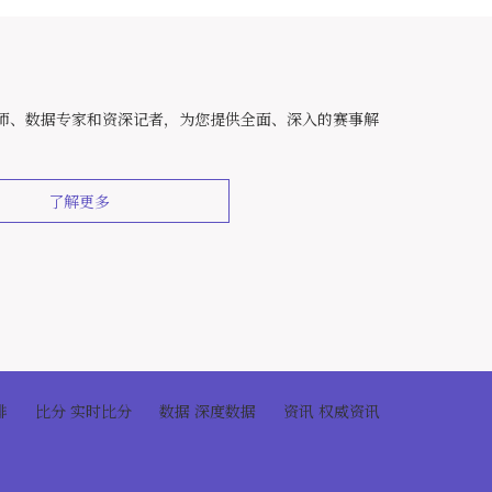
师、数据专家和资深记者，为您提供全面、深入的赛事解
了解更多
排
比分 实时比分
数据 深度数据
资讯 权威资讯