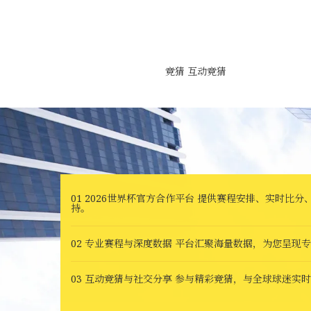
竞猜 互动竞猜
01 2026世界杯官方合作平台 提供赛程安排、实时比
持。
02 专业赛程与深度数据 平台汇聚海量数据，为您呈现
03 互动竞猜与社交分享 参与精彩竞猜，与全球球迷实