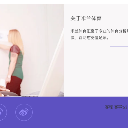
关于米兰体育
米兰体育汇聚了专业的体育分析
读，帮助您更懂足球。
赛程 赛事安