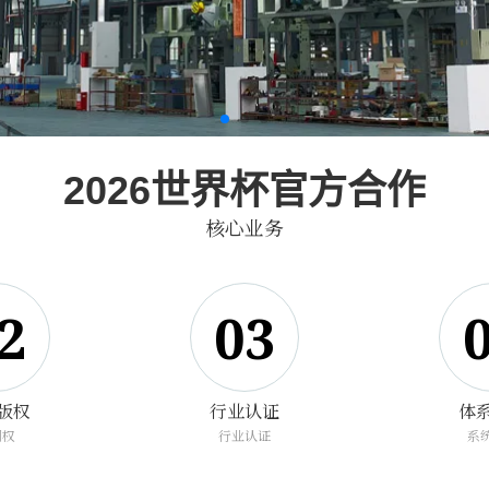
2026世界杯官方合作
核心业务
2
03
版权
行业认证
体
利权
行业认证
系