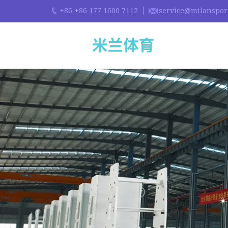
+86 +86 177 1600 7112
service@milanspor