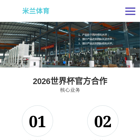
2026世界杯官方合作
核心业务
01
02