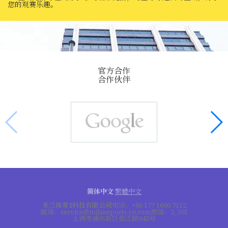
您的观赛乐趣。
官方合作
合作伙伴
简体中文
·
繁體中文
米兰体育2科技有限公司
电话：
+86 177 1600 7112
邮箱：
service@milansports-cn.com
微信：2_501
上海市浦东新区张江路943号