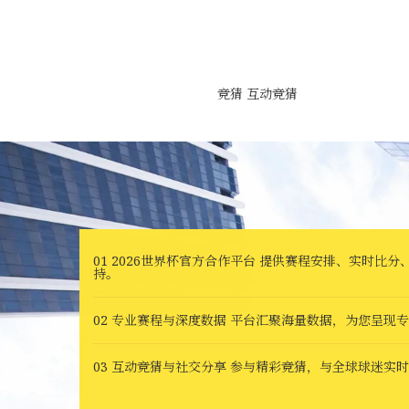
竞猜 互动竞猜
01 2026世界杯官方合作平台 提供赛程安排、实时比
持。
02 专业赛程与深度数据 平台汇聚海量数据，为您呈现
03 互动竞猜与社交分享 参与精彩竞猜，与全球球迷实