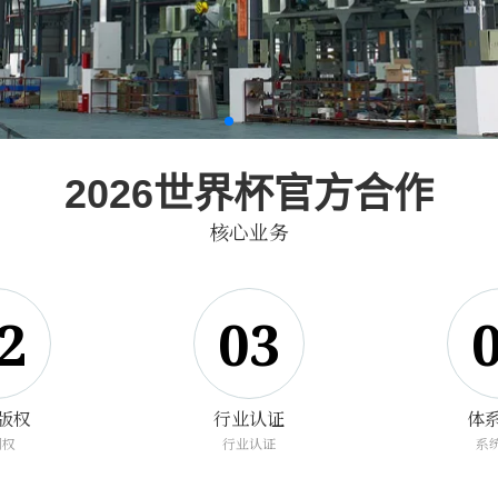
2026世界杯官方合作
核心业务
2
03
版权
行业认证
体
利权
行业认证
系