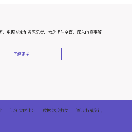
师、数据专家和资深记者，为您提供全面、深入的赛事解
了解更多
排
比分 实时比分
数据 深度数据
资讯 权威资讯