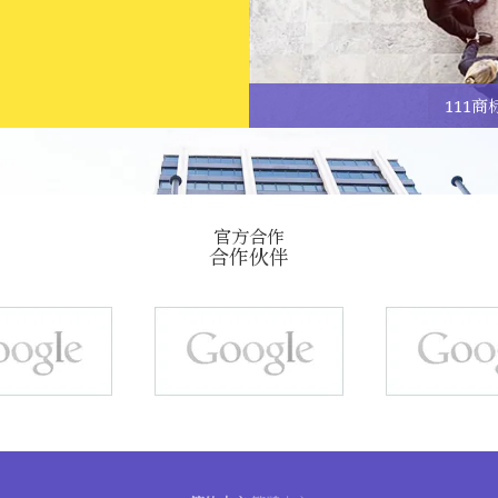
111
官方合作
合作伙伴