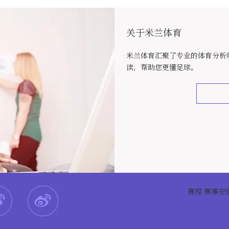
关于米兰体育
米兰体育汇聚了专业的体育分析
读，帮助您更懂足球。
赛程 赛事安