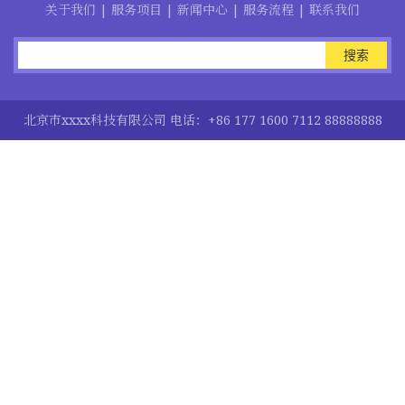
关于我们
|
服务项目
|
新闻中心
|
服务流程
|
联系我们
搜索
北京市xxxx科技有限公司
电话：+86 177 1600 7112 88888888