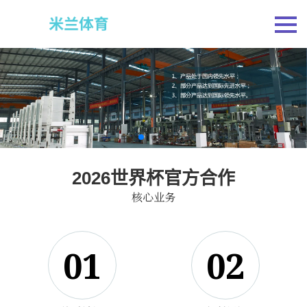
2026世界杯官方合作
核心业务
01
02