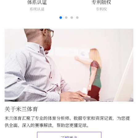
体系认证
专利版权
系统认证
专利权
关于米兰体育
米兰体育汇聚了专业的体育分析师、数据专家和资深记者，为您提
供全面、深入的赛事解读，帮助您更懂足球。