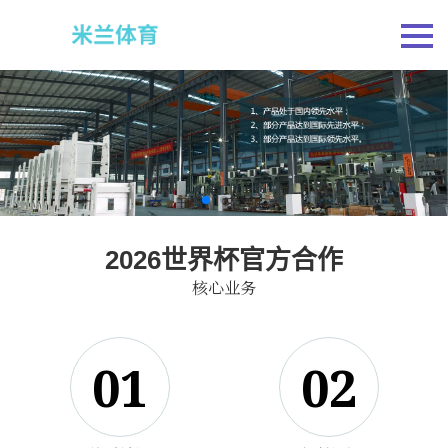
2026世界杯官方合作
核心业务
01
02