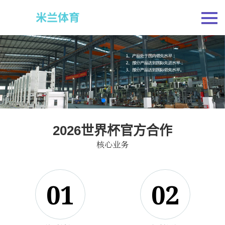
2026世界杯官方合作
核心业务
01
02