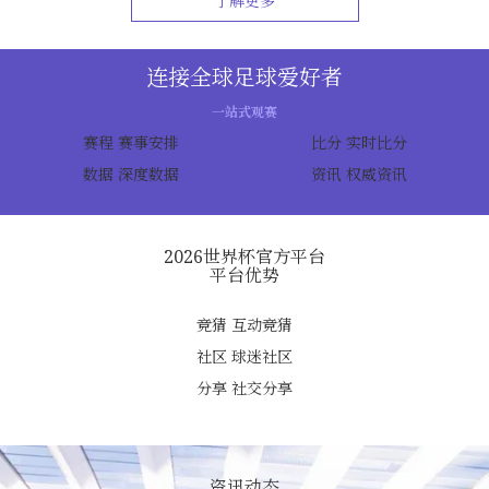
了解更多
连接全球足球爱好者
一站式观赛
赛程 赛事安排
比分 实时比分
数据 深度数据
资讯 权威资讯
2026世界杯官方平台
平台优势
竞猜 互动竞猜
社区 球迷社区
分享 社交分享
资讯动态