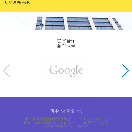
您的观赛乐趣。
官方合作
合作伙伴
简体中文
·
繁體中文
米兰体育2科技有限公司
电话：
+86 177 1600 7112
邮箱：
service@milansports-cn.com
微信：2_501
上海市浦东新区张江路943号