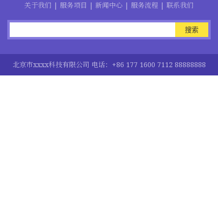
关于我们
|
服务项目
|
新闻中心
|
服务流程
|
联系我们
搜索
北京市xxxx科技有限公司
电话：+86 177 1600 7112 88888888