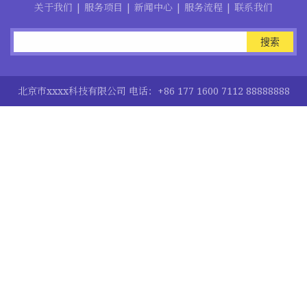
关于我们
|
服务项目
|
新闻中心
|
服务流程
|
联系我们
搜索
北京市xxxx科技有限公司
电话：+86 177 1600 7112 88888888