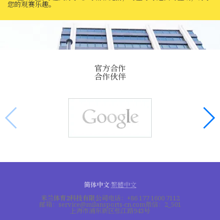
您的观赛乐趣。
官方合作
合作伙伴
简体中文
·
繁體中文
米兰体育2科技有限公司
电话：
+86 177 1600 7112
邮箱：
service@milansports-cn.com
微信：2_501
上海市浦东新区张江路943号