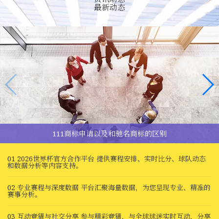
最新动态
111商标申请以及和驰名商标的区别
01 2026世界杯官方合作平台 提供赛程安排、实时比分、球队动态
和数据分析等内容支持。
02 专业赛程与深度数据 平台汇聚海量数据，为您呈现专业、精准的
赛事分析。
03 互动竞猜与社交分享 参与精彩竞猜，与全球球迷实时互动，分享