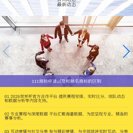
最新动态
111商标申请以及和驰名商标的区别
01 2026世界杯官方合作平台 提供赛程安排、实时比分、球队动态
和数据分析等内容支持。
02 专业赛程与深度数据 平台汇聚海量数据，为您呈现专业、精准的
赛事分析。
03 互动竞猜与社交分享 参与精彩竞猜，与全球球迷实时互动，分享