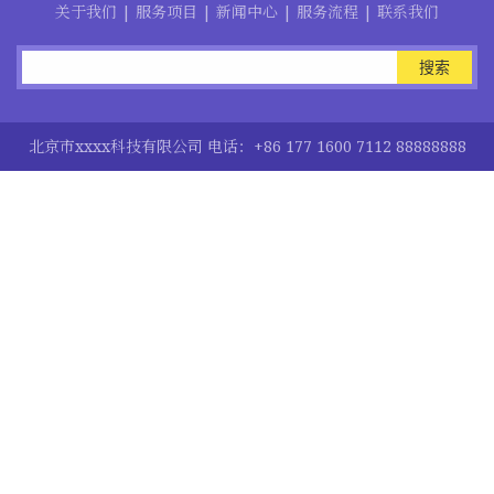
关于我们
|
服务项目
|
新闻中心
|
服务流程
|
联系我们
搜索
北京市xxxx科技有限公司
电话：+86 177 1600 7112 88888888