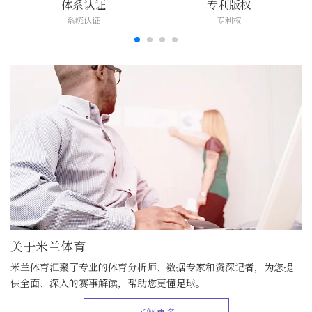
体系认证
专利版权
系统认证
专利权
关于米兰体育
米兰体育汇聚了专业的体育分析师、数据专家和资深记者，为您提
供全面、深入的赛事解读，帮助您更懂足球。