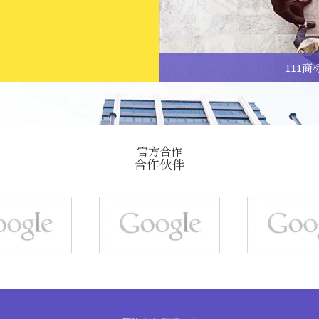
111
官方合作
合作伙伴