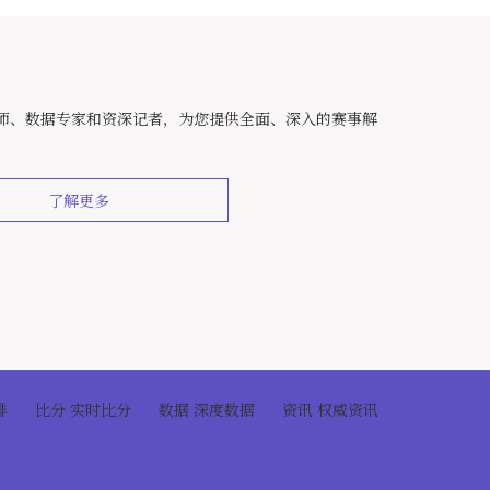
师、数据专家和资深记者，为您提供全面、深入的赛事解
了解更多
排
比分 实时比分
数据 深度数据
资讯 权威资讯