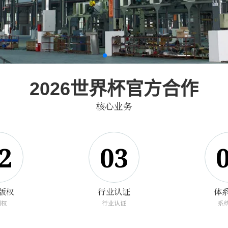
2026世界杯官方合作
核心业务
2
03
版权
行业认证
体
利权
行业认证
系