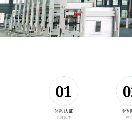
01
0
体系认证
专利
系统认证
专