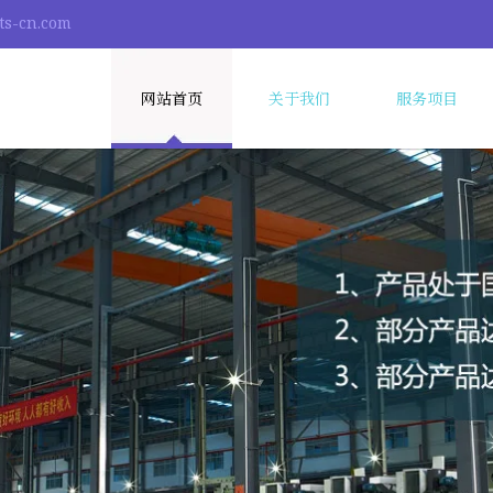
ts-cn.com
网站首页
关于我们
服务项目