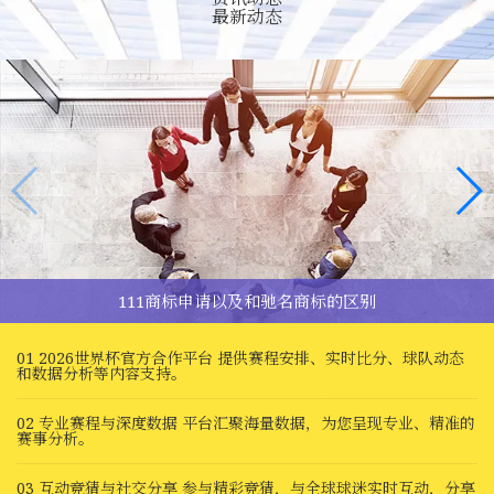
最新动态
111商标申请以及和驰名商标的区别
01 2026世界杯官方合作平台 提供赛程安排、实时比分、球队动态
和数据分析等内容支持。
02 专业赛程与深度数据 平台汇聚海量数据，为您呈现专业、精准的
赛事分析。
03 互动竞猜与社交分享 参与精彩竞猜，与全球球迷实时互动，分享