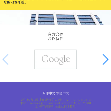
您的观赛乐趣。
官方合作
合作伙伴
简体中文
·
繁體中文
米兰体育2科技有限公司
电话：
+86 177 1600 7112
邮箱：
service@milansports-cn.com
微信：2_501
上海市浦东新区张江路943号