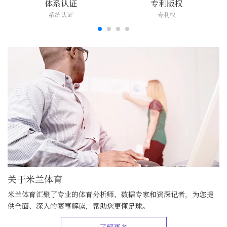
体系认证
专利版权
系统认证
专利权
关于米兰体育
米兰体育汇聚了专业的体育分析师、数据专家和资深记者，为您提
供全面、深入的赛事解读，帮助您更懂足球。