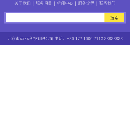
关于我们
|
服务项目
|
新闻中心
|
服务流程
|
联系我们
搜索
北京市xxxx科技有限公司
电话：+86 177 1600 7112 88888888