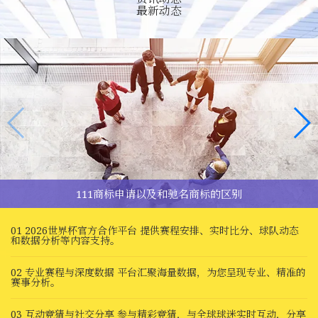
最新动态
111商标申请以及和驰名商标的区别
01 2026世界杯官方合作平台 提供赛程安排、实时比分、球队动态
和数据分析等内容支持。
02 专业赛程与深度数据 平台汇聚海量数据，为您呈现专业、精准的
赛事分析。
03 互动竞猜与社交分享 参与精彩竞猜，与全球球迷实时互动，分享