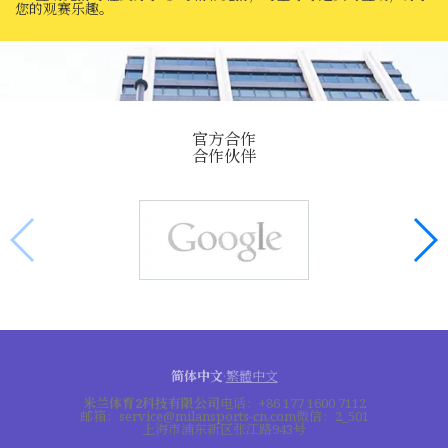
您的观赛乐趣。
官方合作
合作伙伴
简体中文
·
繁體中文
米兰体育2科技有限公司
电话：
+86 177 1600 7112
邮箱：
service@milansports-cn.com
微信：2_501
上海市浦东新区张江路943号