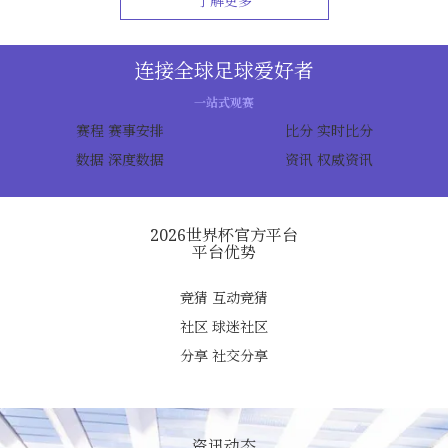
了解更多
连接全球足球爱好者
一站式观赛
赛程 赛事安排
比分 实时比分
数据 深度数据
资讯 权威资讯
2026世界杯官方平台
平台优势
竞猜 互动竞猜
社区 球迷社区
分享 社交分享
资讯动态