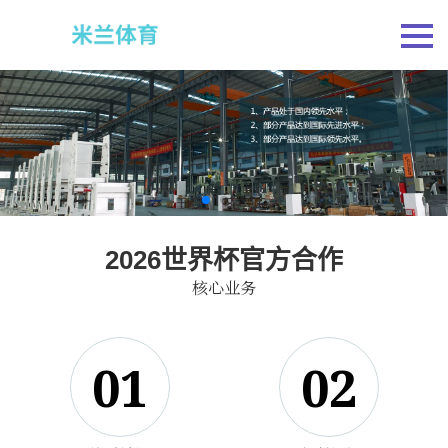
2026世界杯官方合作
核心业务
01
02