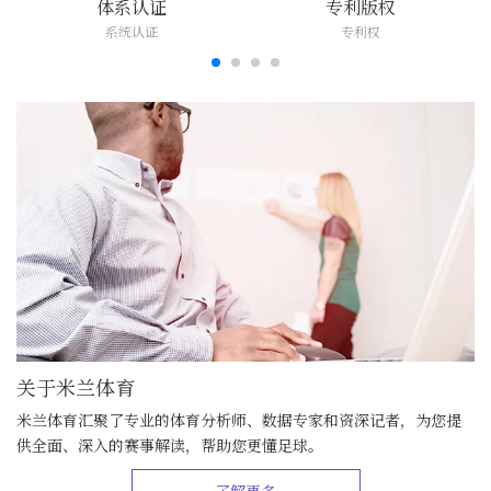
体系认证
专利版权
系统认证
专利权
关于米兰体育
米兰体育汇聚了专业的体育分析师、数据专家和资深记者，为您提
供全面、深入的赛事解读，帮助您更懂足球。