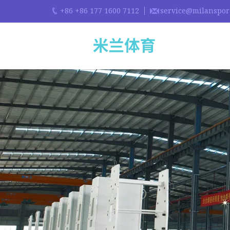
+86 +86 177 1600 7112
service@milanspor