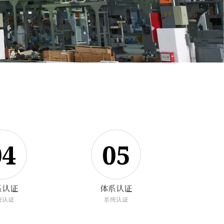
04
05
系认证
体系认证
统认证
系统认证