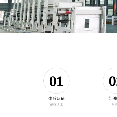
01
0
体系认证
专利
系统认证
专