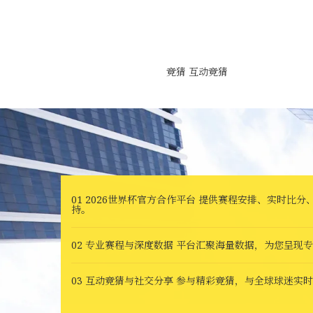
竞猜 互动竞猜
01 2026世界杯官方合作平台 提供赛程安排、实时比
持。
02 专业赛程与深度数据 平台汇聚海量数据，为您呈现
03 互动竞猜与社交分享 参与精彩竞猜，与全球球迷实