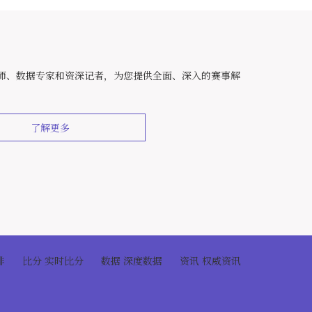
师、数据专家和资深记者，为您提供全面、深入的赛事解
了解更多
排
比分 实时比分
数据 深度数据
资讯 权威资讯