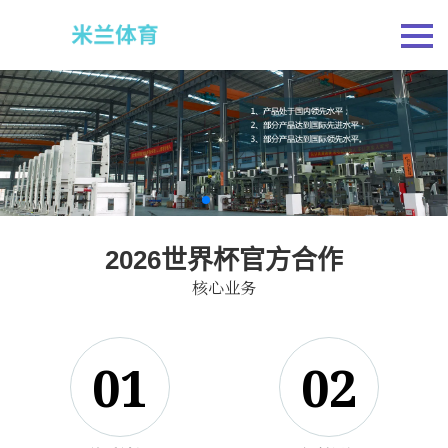
2026世界杯官方合作
核心业务
01
02