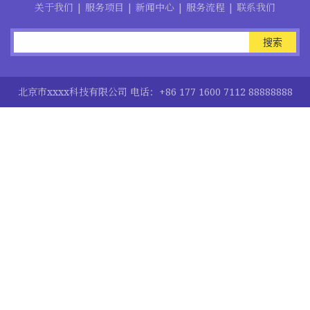
关于我们
|
服务项目
|
新闻中心
|
服务流程
|
联系我们
搜索
北京市xxxx科技有限公司
电话：+86 177 1600 7112 88888888