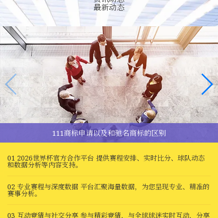
最新动态
111商标申请以及和驰名商标的区别
01 2026世界杯官方合作平台 提供赛程安排、实时比分、球队动态
和数据分析等内容支持。
02 专业赛程与深度数据 平台汇聚海量数据，为您呈现专业、精准的
赛事分析。
03 互动竞猜与社交分享 参与精彩竞猜，与全球球迷实时互动，分享