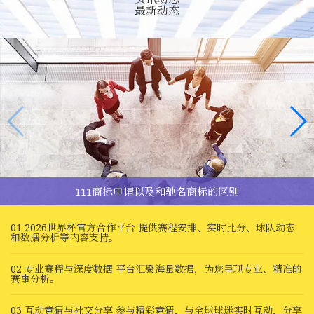
最新动态
111商标申请以及和驰名商标的区别
01 2026世界杯官方合作平台 提供赛程安排、实时比分、球队动态
和数据分析等内容支持。
02 专业赛程与深度数据 平台汇聚海量数据，为您呈现专业、精准的
赛事分析。
03 互动竞猜与社交分享 参与精彩竞猜，与全球球迷实时互动，分享