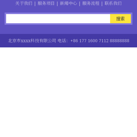
关于我们
|
服务项目
|
新闻中心
|
服务流程
|
联系我们
搜索
北京市xxxx科技有限公司
电话：+86 177 1600 7112 88888888