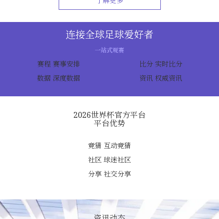
了解更多
连接全球足球爱好者
一站式观赛
赛程 赛事安排
比分 实时比分
数据 深度数据
资讯 权威资讯
2026世界杯官方平台
平台优势
竞猜 互动竞猜
社区 球迷社区
分享 社交分享
资讯动态