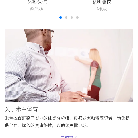
体系认证
专利版权
系统认证
专利权
关于米兰体育
米兰体育汇聚了专业的体育分析师、数据专家和资深记者，为您提
供全面、深入的赛事解读，帮助您更懂足球。