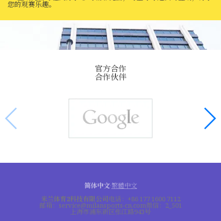
您的观赛乐趣。
官方合作
合作伙伴
简体中文
·
繁體中文
米兰体育2科技有限公司
电话：
+86 177 1600 7112
邮箱：
service@milansports-cn.com
微信：2_501
上海市浦东新区张江路943号