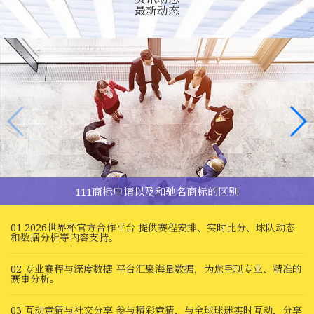
最新动态
111商标申请以及和驰名商标的区别
01 2026世界杯官方合作平台 提供赛程安排、实时比分、球队动态
和数据分析等内容支持。
02 专业赛程与深度数据 平台汇聚海量数据，为您呈现专业、精准的
赛事分析。
03 互动竞猜与社交分享 参与精彩竞猜，与全球球迷实时互动，分享