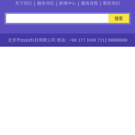
关于我们
|
服务项目
|
新闻中心
|
服务流程
|
联系我们
搜索
北京市xxxx科技有限公司
电话：+86 177 1600 7112 88888888