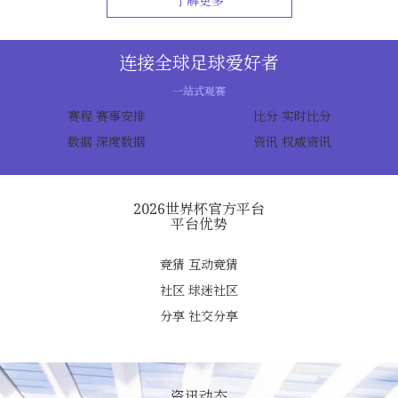
了解更多
连接全球足球爱好者
一站式观赛
赛程 赛事安排
比分 实时比分
数据 深度数据
资讯 权威资讯
2026世界杯官方平台
平台优势
竞猜 互动竞猜
社区 球迷社区
分享 社交分享
资讯动态