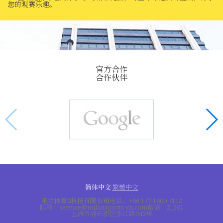
您的观赛乐趣。
官方合作
合作伙伴
简体中文
·
繁體中文
米兰体育2科技有限公司
电话：
+86 177 1600 7112
邮箱：
service@milansports-cn.com
微信：2_501
上海市浦东新区张江路943号