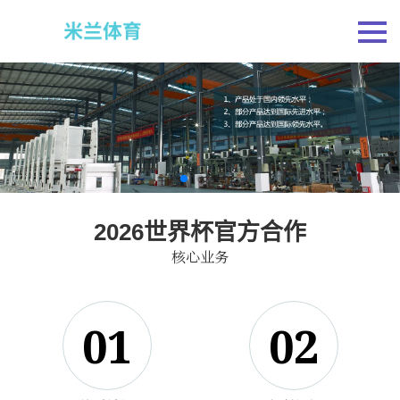
2026世界杯官方合作
核心业务
01
02