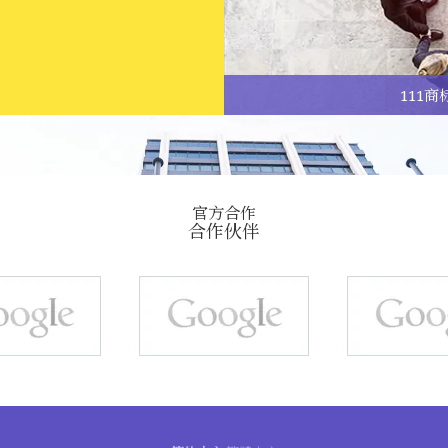
111
官方合作
合作伙伴