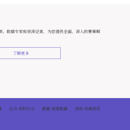
师、数据专家和资深记者，为您提供全面、深入的赛事解
了解更多
排
比分 实时比分
数据 深度数据
资讯 权威资讯