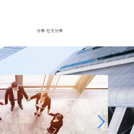
分享 社交分享