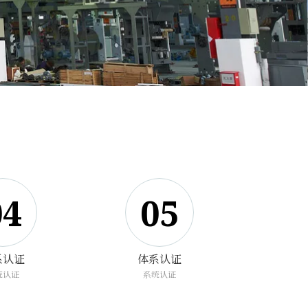
04
05
系认证
体系认证
统认证
系统认证