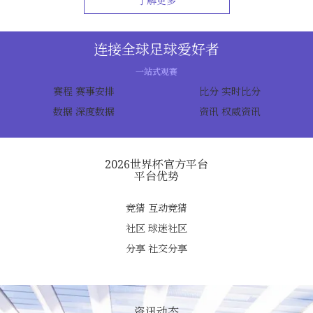
了解更多
连接全球足球爱好者
一站式观赛
赛程 赛事安排
比分 实时比分
数据 深度数据
资讯 权威资讯
2026世界杯官方平台
平台优势
竞猜 互动竞猜
社区 球迷社区
分享 社交分享
资讯动态