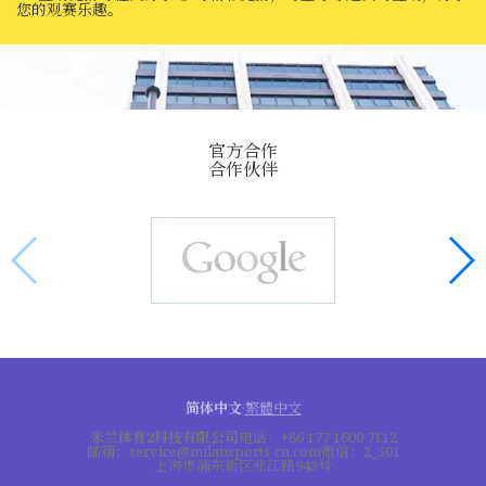
您的观赛乐趣。
官方合作
合作伙伴
简体中文
·
繁體中文
米兰体育2科技有限公司
电话：
+86 177 1600 7112
邮箱：
service@milansports-cn.com
微信：2_501
上海市浦东新区张江路943号