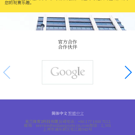
您的观赛乐趣。
官方合作
合作伙伴
简体中文
·
繁體中文
米兰体育2科技有限公司
电话：
+86 177 1600 7112
邮箱：
service@milansports-cn.com
微信：2_501
上海市浦东新区张江路943号