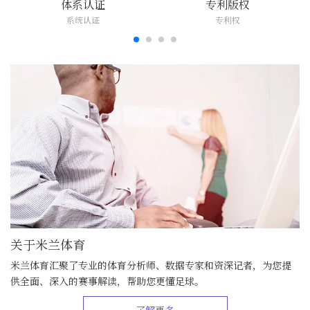
体系认证
专利版权
系统认证
专利权
关于米兰体育
米兰体育汇聚了专业的体育分析师、数据专家和资深记者，为您提
供全面、深入的赛事解读，帮助您更懂足球。