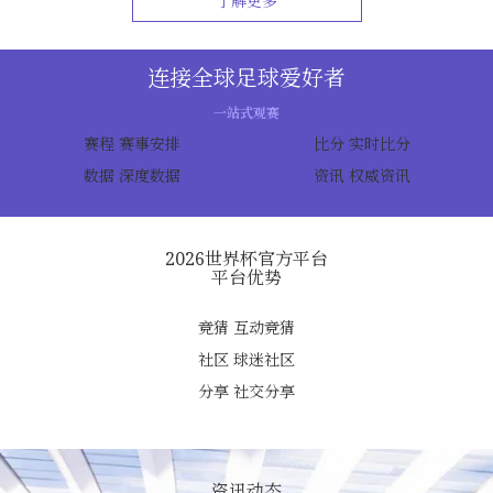
了解更多
连接全球足球爱好者
一站式观赛
赛程 赛事安排
比分 实时比分
数据 深度数据
资讯 权威资讯
2026世界杯官方平台
平台优势
竞猜 互动竞猜
社区 球迷社区
分享 社交分享
资讯动态