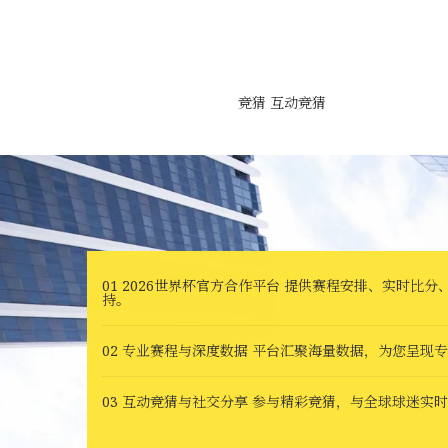
竞猜 互动竞猜
01 2026世界杯官方合作平台 提供赛程安排、实时比
持。
02 专业赛程与深度数据 平台汇聚海量数据，为您呈现
03 互动竞猜与社交分享 参与精彩竞猜，与全球球迷实