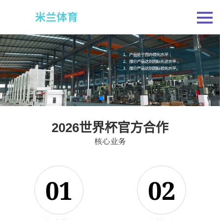
2026世界杯官方合作
核心业务
01
02