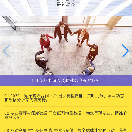
最新动态
111商标申请以及和驰名商标的区别
01 2026世界杯官方合作平台 提供赛程安排、实时比分、球队动态
和数据分析等内容支持。
02 专业赛程与深度数据 平台汇聚海量数据，为您呈现专业、精准的
赛事分析。
03 互动竞猜与社交分享 参与精彩竞猜，与全球球迷实时互动，分享