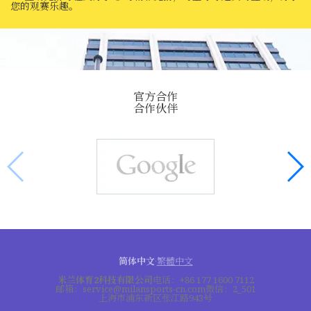
您的观赛乐趣。
官方合作
合作伙伴
简体中文
·
繁體中文
米兰体育2科技有限公司
电话：
+86 177 1600 7112
邮箱：
service@milansports-cn.com
微信：2_501
上海市浦东新区张江路943号