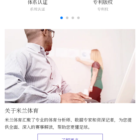
体系认证
专利版权
系统认证
专利权
关于米兰体育
米兰体育汇聚了专业的体育分析师、数据专家和资深记者，为您提
供全面、深入的赛事解读，帮助您更懂足球。