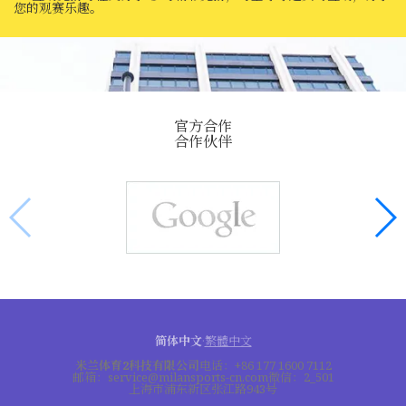
您的观赛乐趣。
官方合作
合作伙伴
简体中文
·
繁體中文
米兰体育2科技有限公司
电话：
+86 177 1600 7112
邮箱：
service@milansports-cn.com
微信：2_501
上海市浦东新区张江路943号