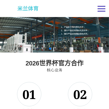
2026世界杯官方合作
核心业务
01
02