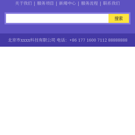
关于我们
|
服务项目
|
新闻中心
|
服务流程
|
联系我们
搜索
北京市xxxx科技有限公司
电话：+86 177 1600 7112 88888888