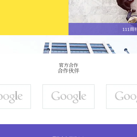
111
官方合作
合作伙伴