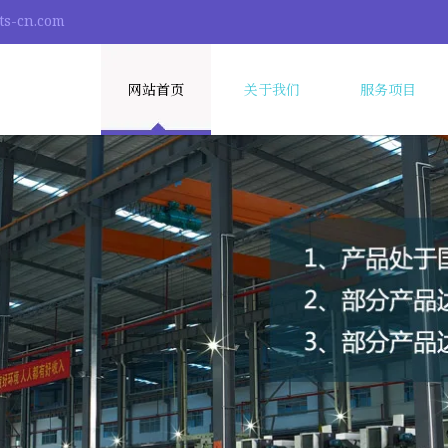
ts-cn.com
网站首页
关于我们
服务项目