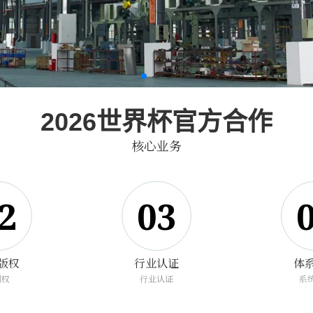
2026世界杯官方合作
核心业务
2
03
版权
行业认证
体
利权
行业认证
系