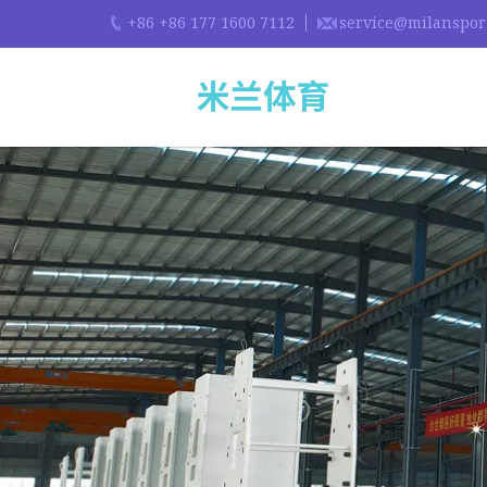
+86 +86 177 1600 7112
service@milanspor