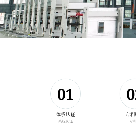
01
0
体系认证
专利
系统认证
专