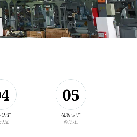
04
05
系认证
体系认证
统认证
系统认证