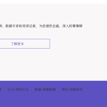
师、数据专家和资深记者，为您提供全面、深入的赛事解
了解更多
排
比分 实时比分
数据 深度数据
资讯 权威资讯