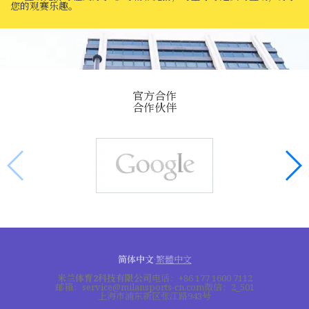
您的观赛乐趣。
官方合作
合作伙伴
简体中文
·
繁體中文
米兰体育2科技有限公司
电话：
+86 177 1600 7112
邮箱：
service@milansports-cn.com
微信：2_501
上海市浦东新区张江路943号