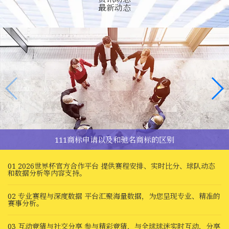
最新动态
111商标申请以及和驰名商标的区别
01 2026世界杯官方合作平台 提供赛程安排、实时比分、球队动态
和数据分析等内容支持。
02 专业赛程与深度数据 平台汇聚海量数据，为您呈现专业、精准的
赛事分析。
03 互动竞猜与社交分享 参与精彩竞猜，与全球球迷实时互动，分享