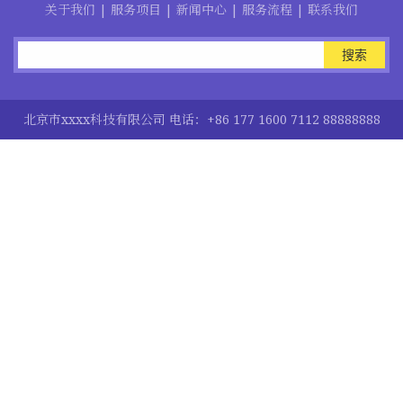
关于我们
|
服务项目
|
新闻中心
|
服务流程
|
联系我们
搜索
北京市xxxx科技有限公司
电话：+86 177 1600 7112 88888888