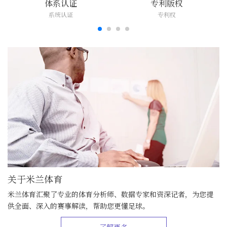
体系认证
专利版权
系统认证
专利权
关于米兰体育
米兰体育汇聚了专业的体育分析师、数据专家和资深记者，为您提
供全面、深入的赛事解读，帮助您更懂足球。