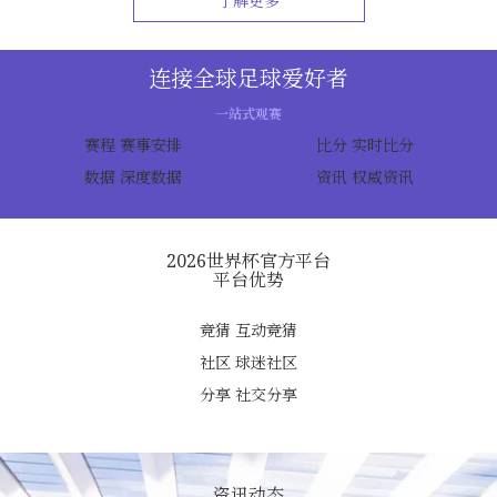
了解更多
连接全球足球爱好者
一站式观赛
赛程 赛事安排
比分 实时比分
数据 深度数据
资讯 权威资讯
2026世界杯官方平台
平台优势
竞猜 互动竞猜
社区 球迷社区
分享 社交分享
资讯动态