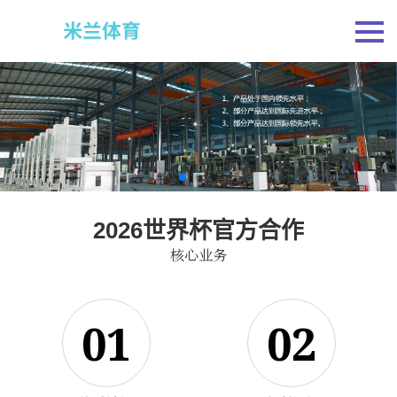
2026世界杯官方合作
核心业务
01
02