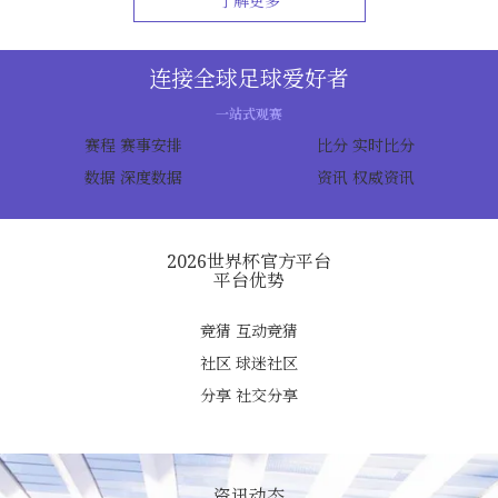
了解更多
连接全球足球爱好者
一站式观赛
赛程 赛事安排
比分 实时比分
数据 深度数据
资讯 权威资讯
2026世界杯官方平台
平台优势
竞猜 互动竞猜
社区 球迷社区
分享 社交分享
资讯动态