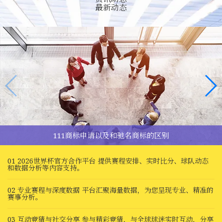
最新动态
111商标申请以及和驰名商标的区别
01 2026世界杯官方合作平台 提供赛程安排、实时比分、球队动态
和数据分析等内容支持。
02 专业赛程与深度数据 平台汇聚海量数据，为您呈现专业、精准的
赛事分析。
03 互动竞猜与社交分享 参与精彩竞猜，与全球球迷实时互动，分享