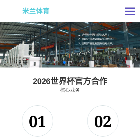
2026世界杯官方合作
核心业务
01
02