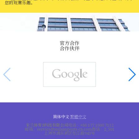
您的观赛乐趣。
官方合作
合作伙伴
简体中文
·
繁體中文
米兰体育2科技有限公司
电话：
+86 177 1600 7112
邮箱：
service@milansports-cn.com
微信：2_501
上海市浦东新区张江路943号