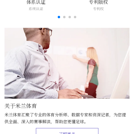
体系认证
专利版权
系统认证
专利权
关于米兰体育
米兰体育汇聚了专业的体育分析师、数据专家和资深记者，为您提
供全面、深入的赛事解读，帮助您更懂足球。