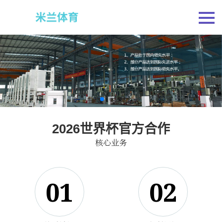
2026世界杯官方合作
核心业务
01
02