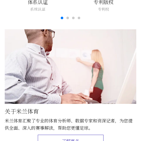
体系认证
专利版权
系统认证
专利权
关于米兰体育
米兰体育汇聚了专业的体育分析师、数据专家和资深记者，为您提
供全面、深入的赛事解读，帮助您更懂足球。