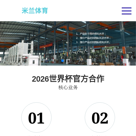
2026世界杯官方合作
核心业务
01
02