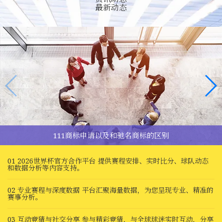
最新动态
111商标申请以及和驰名商标的区别
01 2026世界杯官方合作平台 提供赛程安排、实时比分、球队动态
和数据分析等内容支持。
02 专业赛程与深度数据 平台汇聚海量数据，为您呈现专业、精准的
赛事分析。
03 互动竞猜与社交分享 参与精彩竞猜，与全球球迷实时互动，分享