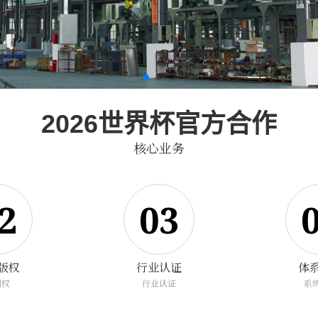
2026世界杯官方合作
核心业务
2
03
版权
行业认证
体
利权
行业认证
系