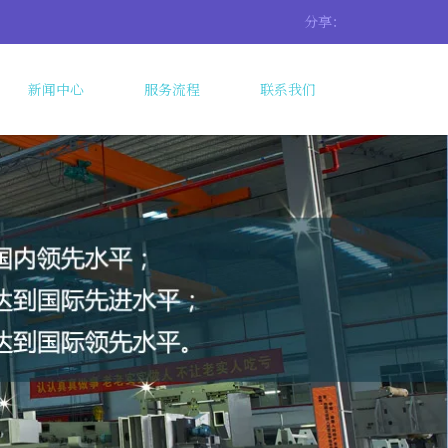
分享：
新闻中心
服务流程
联系我们