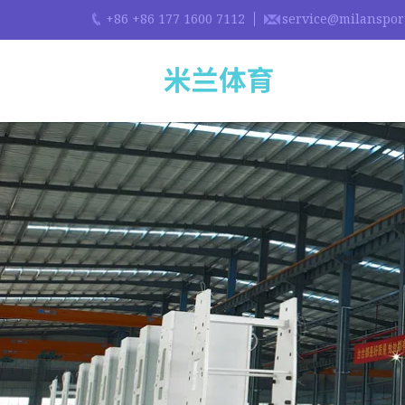
+86 +86 177 1600 7112
service@milanspor