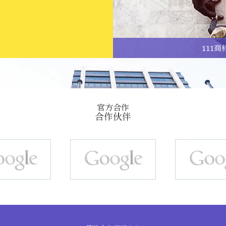
111
官方合作
合作伙伴