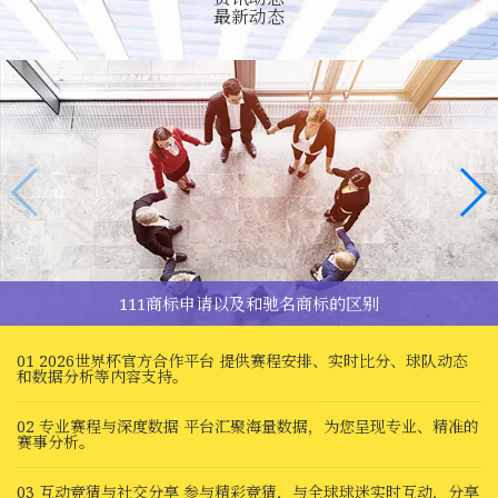
最新动态
111商标申请以及和驰名商标的区别
01 2026世界杯官方合作平台 提供赛程安排、实时比分、球队动态
和数据分析等内容支持。
02 专业赛程与深度数据 平台汇聚海量数据，为您呈现专业、精准的
赛事分析。
03 互动竞猜与社交分享 参与精彩竞猜，与全球球迷实时互动，分享