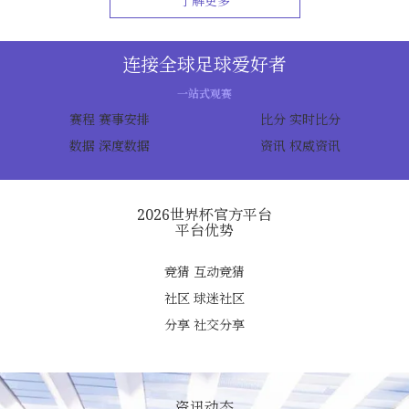
了解更多
连接全球足球爱好者
一站式观赛
赛程 赛事安排
比分 实时比分
数据 深度数据
资讯 权威资讯
2026世界杯官方平台
平台优势
竞猜 互动竞猜
社区 球迷社区
分享 社交分享
资讯动态