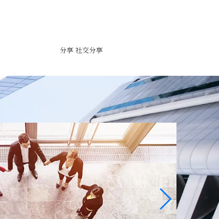
分享 社交分享