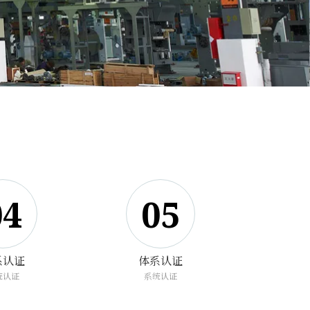
04
05
系认证
体系认证
统认证
系统认证