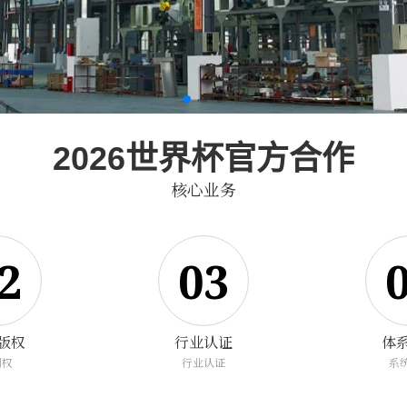
2026世界杯官方合作
核心业务
2
03
版权
行业认证
体
利权
行业认证
系