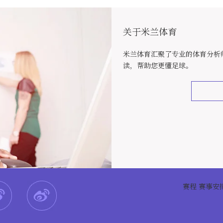
关于米兰体育
米兰体育汇聚了专业的体育分析
读，帮助您更懂足球。
赛程 赛事安