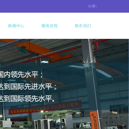
分享：
新闻中心
服务流程
联系我们