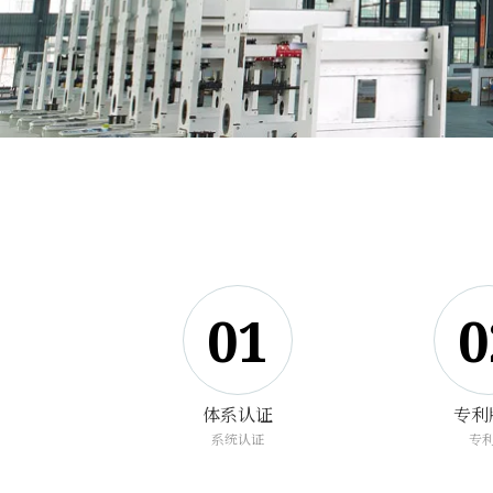
01
0
体系认证
专利
系统认证
专