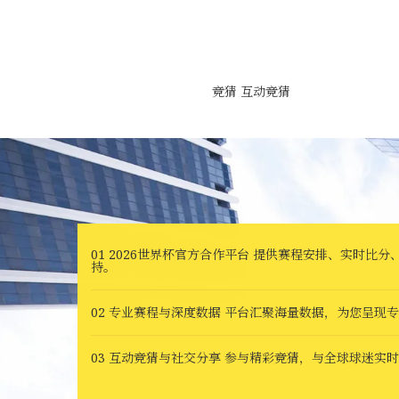
竞猜 互动竞猜
01 2026世界杯官方合作平台 提供赛程安排、实时比
持。
02 专业赛程与深度数据 平台汇聚海量数据，为您呈现
03 互动竞猜与社交分享 参与精彩竞猜，与全球球迷实