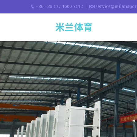
+86 +86 177 1600 7112
service@milanspor