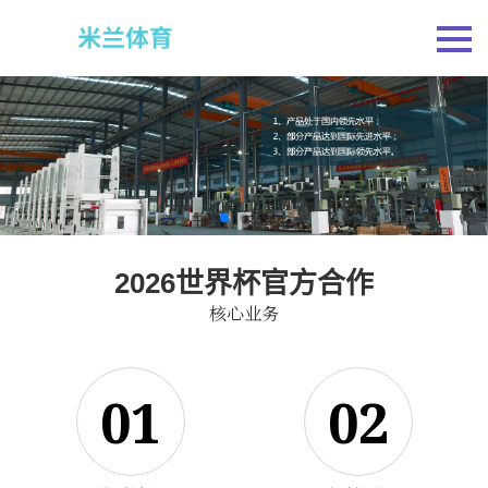
2026世界杯官方合作
核心业务
01
02