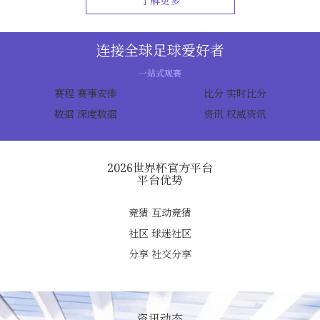
了解更多
连接全球足球爱好者
一站式观赛
赛程 赛事安排
比分 实时比分
数据 深度数据
资讯 权威资讯
2026世界杯官方平台
平台优势
竞猜 互动竞猜
社区 球迷社区
分享 社交分享
资讯动态