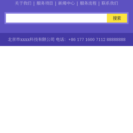
关于我们
|
服务项目
|
新闻中心
|
服务流程
|
联系我们
搜索
北京市xxxx科技有限公司
电话：+86 177 1600 7112 88888888