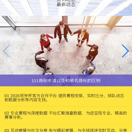
最新动态
111商标申请以及和驰名商标的区别
01 2026世界杯官方合作平台 提供赛程安排、实时比分、球队动态
和数据分析等内容支持。
02 专业赛程与深度数据 平台汇聚海量数据，为您呈现专业、精准的
赛事分析。
03 互动竞猜与社交分享 参与精彩竞猜，与全球球迷实时互动，分享