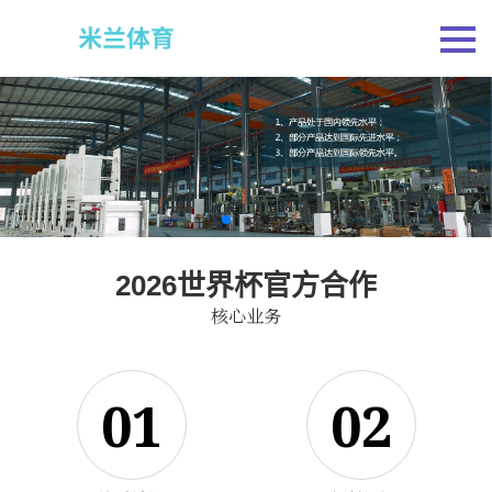
2026世界杯官方合作
核心业务
01
02