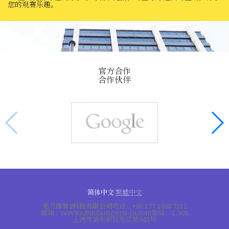
您的观赛乐趣。
官方合作
合作伙伴
简体中文
·
繁體中文
米兰体育2科技有限公司
电话：
+86 177 1600 7112
邮箱：
service@milansports-cn.com
微信：2_501
上海市浦东新区张江路943号