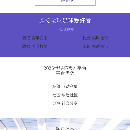
了解更多
连接全球足球爱好者
一站式观赛
赛程 赛事安排
比分 实时比分
数据 深度数据
资讯 权威资讯
2026世界杯官方平台
平台优势
竞猜 互动竞猜
社区 球迷社区
分享 社交分享
资讯动态