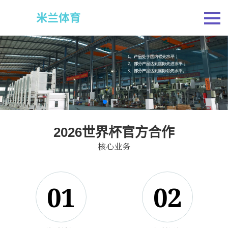
2026世界杯官方合作
核心业务
01
02