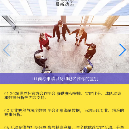
最新动态
111商标申请以及和驰名商标的区别
01 2026世界杯官方合作平台 提供赛程安排、实时比分、球队动态
和数据分析等内容支持。
02 专业赛程与深度数据 平台汇聚海量数据，为您呈现专业、精准的
赛事分析。
03 互动竞猜与社交分享 参与精彩竞猜，与全球球迷实时互动，分享