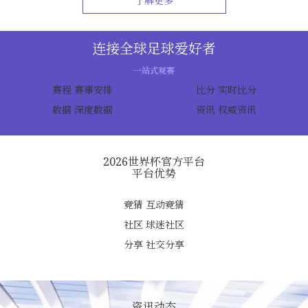
了解更多
连接全球足球爱好者
一站式观赛
赛程 赛事安排
比分 实时比分
数据 深度数据
资讯 权威资讯
2026世界杯官方平台
平台优势
竞猜 互动竞猜
社区 球迷社区
分享 社交分享
资讯动态