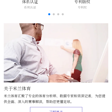
体系认证
专利版权
系统认证
专利权
关于米兰体育
米兰体育汇聚了专业的体育分析师、数据专家和资深记者，为您提
供全面、深入的赛事解读，帮助您更懂足球。