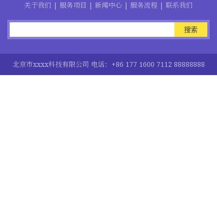
关于我们
|
服务项目
|
新闻中心
|
服务流程
|
联系我们
搜索
北京市xxxx科技有限公司
电话：+86 177 1600 7112 88888888