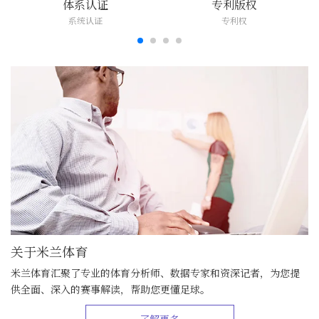
体系认证
专利版权
系统认证
专利权
关于米兰体育
米兰体育汇聚了专业的体育分析师、数据专家和资深记者，为您提
供全面、深入的赛事解读，帮助您更懂足球。