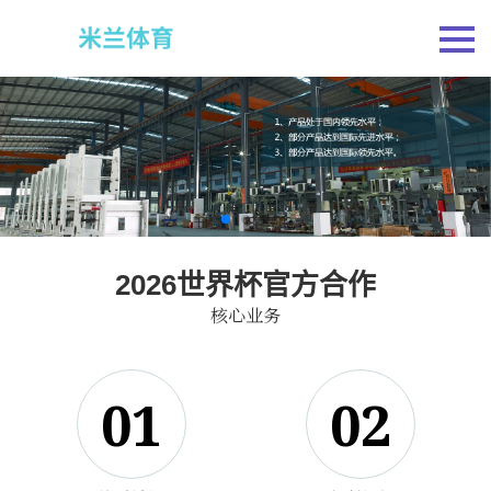
2026世界杯官方合作
核心业务
01
02