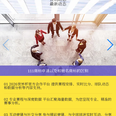
最新动态
111商标申请以及和驰名商标的区别
01 2026世界杯官方合作平台 提供赛程安排、实时比分、球队动态
和数据分析等内容支持。
02 专业赛程与深度数据 平台汇聚海量数据，为您呈现专业、精准的
赛事分析。
03 互动竞猜与社交分享 参与精彩竞猜，与全球球迷实时互动，分享