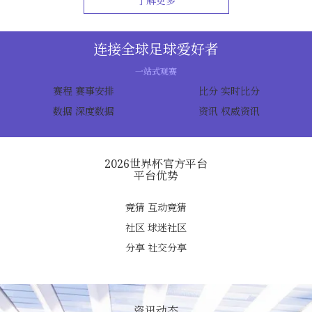
了解更多
连接全球足球爱好者
一站式观赛
赛程 赛事安排
比分 实时比分
数据 深度数据
资讯 权威资讯
2026世界杯官方平台
平台优势
竞猜 互动竞猜
社区 球迷社区
分享 社交分享
资讯动态