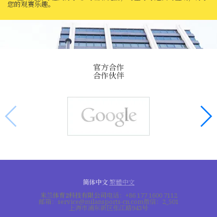
您的观赛乐趣。
官方合作
合作伙伴
简体中文
·
繁體中文
米兰体育2科技有限公司
电话：
+86 177 1600 7112
邮箱：
service@milansports-cn.com
微信：2_501
上海市浦东新区张江路943号