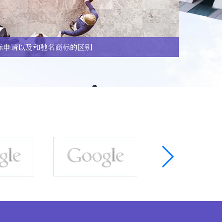
商标申请以及和驰名商标的区别