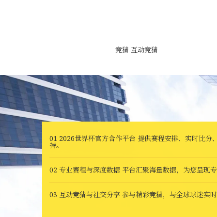
竞猜 互动竞猜
01 2026世界杯官方合作平台 提供赛程安排、实时比
持。
02 专业赛程与深度数据 平台汇聚海量数据，为您呈现
03 互动竞猜与社交分享 参与精彩竞猜，与全球球迷实