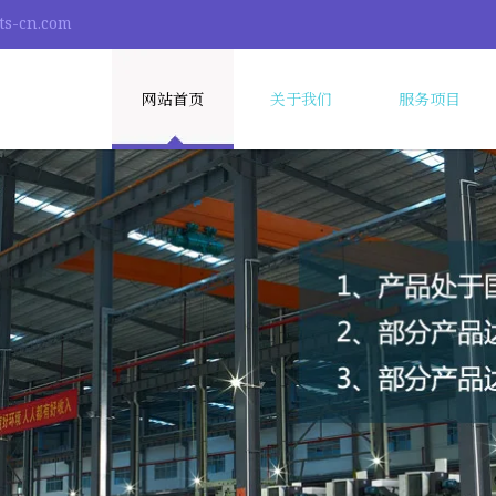
ts-cn.com
网站首页
关于我们
服务项目