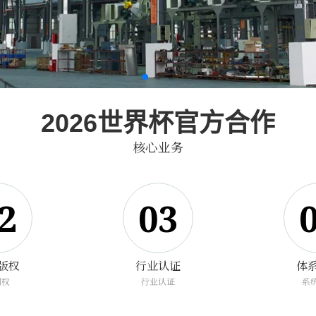
2026世界杯官方合作
核心业务
2
03
版权
行业认证
体
利权
行业认证
系