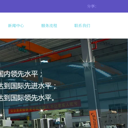
分享：
新闻中心
服务流程
联系我们