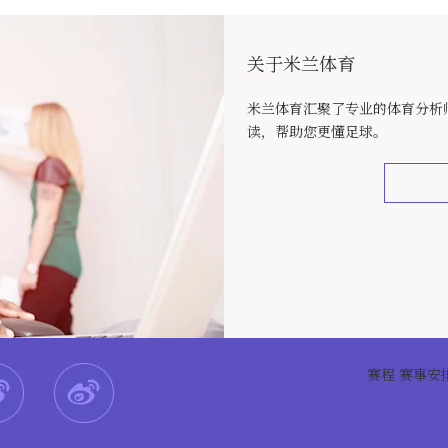
关于米兰体育
米兰体育汇聚了专业的体育分析
读，帮助您更懂足球。
赛程 赛事安