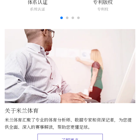
体系认证
专利版权
系统认证
专利权
关于米兰体育
米兰体育汇聚了专业的体育分析师、数据专家和资深记者，为您提
供全面、深入的赛事解读，帮助您更懂足球。