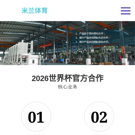
2026世界杯官方合作
核心业务
01
02