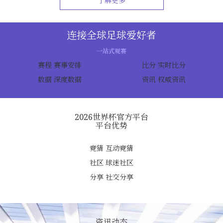
了解更多
连接全球足球爱好者
一站式观赛
赛程 赛事安排
比分 实时比分
数据 深度数据
资讯 权威资讯
2026世界杯官方平台
平台优势
竞猜 互动竞猜
社区 球迷社区
分享 社交分享
资讯动态