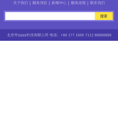
关于我们
|
服务项目
|
新闻中心
|
服务流程
|
联系我们
搜索
北京市xxxx科技有限公司
电话：+86 177 1600 7112 88888888