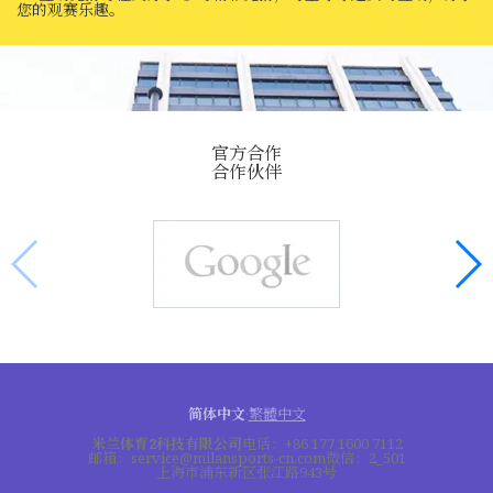
您的观赛乐趣。
官方合作
合作伙伴
简体中文
·
繁體中文
米兰体育2科技有限公司
电话：
+86 177 1600 7112
邮箱：
service@milansports-cn.com
微信：2_501
上海市浦东新区张江路943号