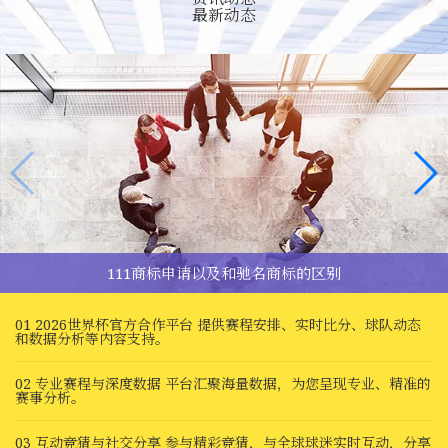
最新动态
111商标申请以及和驰名商标的区别
01 2026世界杯官方合作平台 提供赛程安排、实时比分、球队动态
和数据分析等内容支持。
02 专业赛程与深度数据 平台汇聚海量数据，为您呈现专业、精准的
赛事分析。
03 互动竞猜与社交分享 参与精彩竞猜，与全球球迷实时互动，分享