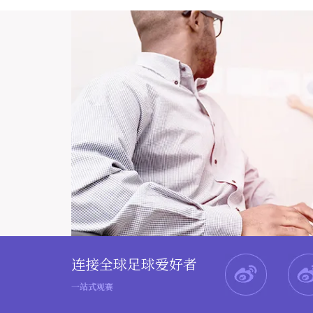
连接全球足球爱好者
一站式观赛