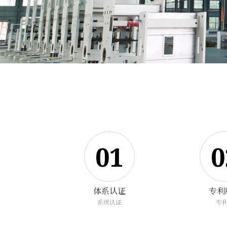
01
0
体系认证
专利
系统认证
专