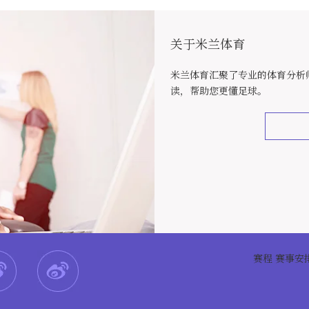
关于米兰体育
米兰体育汇聚了专业的体育分析
读，帮助您更懂足球。
赛程 赛事安