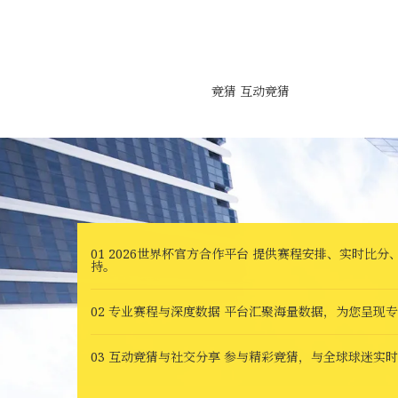
竞猜 互动竞猜
01 2026世界杯官方合作平台 提供赛程安排、实时比
持。
02 专业赛程与深度数据 平台汇聚海量数据，为您呈现
03 互动竞猜与社交分享 参与精彩竞猜，与全球球迷实