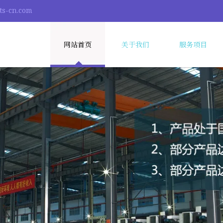
ts-cn.com
网站首页
关于我们
服务项目