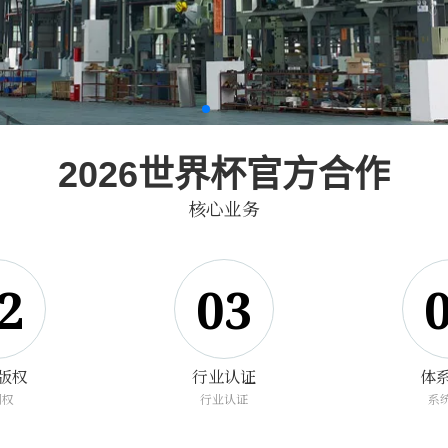
2026世界杯官方合作
核心业务
2
03
版权
行业认证
体
利权
行业认证
系