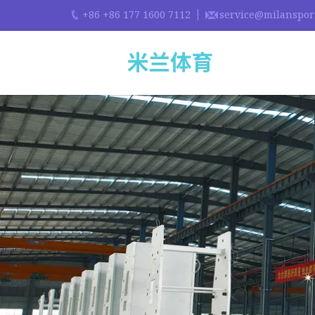
+86 +86 177 1600 7112
service@milanspor