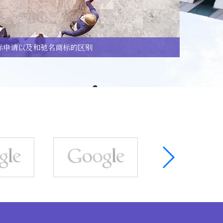
商标申请以及和驰名商标的区别