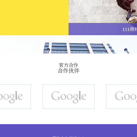
111
官方合作
合作伙伴