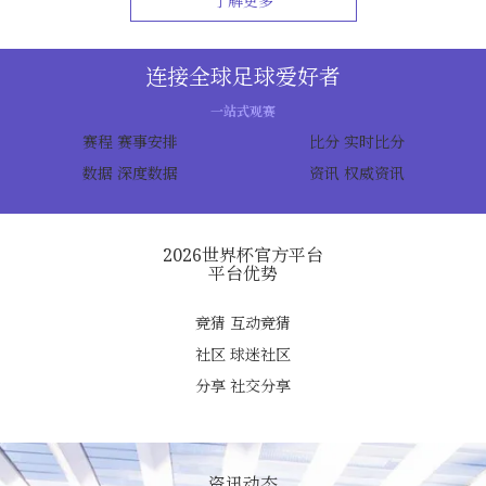
了解更多
连接全球足球爱好者
一站式观赛
赛程 赛事安排
比分 实时比分
数据 深度数据
资讯 权威资讯
2026世界杯官方平台
平台优势
竞猜 互动竞猜
社区 球迷社区
分享 社交分享
资讯动态