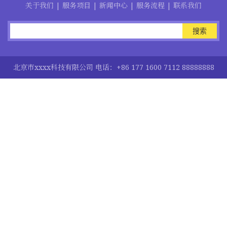
关于我们
|
服务项目
|
新闻中心
|
服务流程
|
联系我们
搜索
北京市xxxx科技有限公司
电话：+86 177 1600 7112 88888888