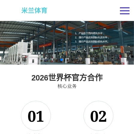
2026世界杯官方合作
核心业务
01
02