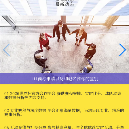
最新动态
111商标申请以及和驰名商标的区别
01 2026世界杯官方合作平台 提供赛程安排、实时比分、球队动态
和数据分析等内容支持。
02 专业赛程与深度数据 平台汇聚海量数据，为您呈现专业、精准的
赛事分析。
03 互动竞猜与社交分享 参与精彩竞猜，与全球球迷实时互动，分享