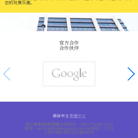
您的观赛乐趣。
官方合作
合作伙伴
简体中文
·
繁體中文
米兰体育2科技有限公司
电话：
+86 177 1600 7112
邮箱：
service@milansports-cn.com
微信：2_501
上海市浦东新区张江路943号