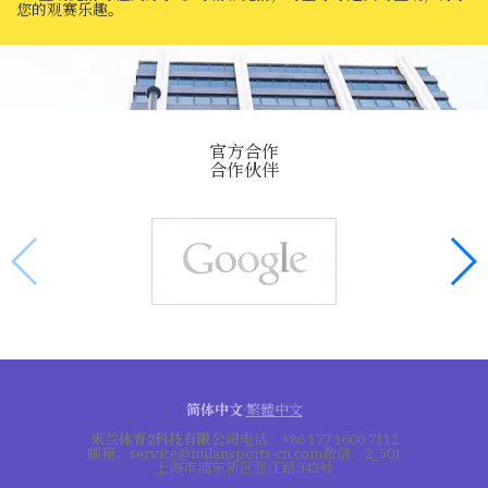
您的观赛乐趣。
官方合作
合作伙伴
简体中文
·
繁體中文
米兰体育2科技有限公司
电话：
+86 177 1600 7112
邮箱：
service@milansports-cn.com
微信：2_501
上海市浦东新区张江路943号