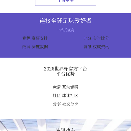
了解更多
连接全球足球爱好者
一站式观赛
赛程 赛事安排
比分 实时比分
数据 深度数据
资讯 权威资讯
2026世界杯官方平台
平台优势
竞猜 互动竞猜
社区 球迷社区
分享 社交分享
资讯动态