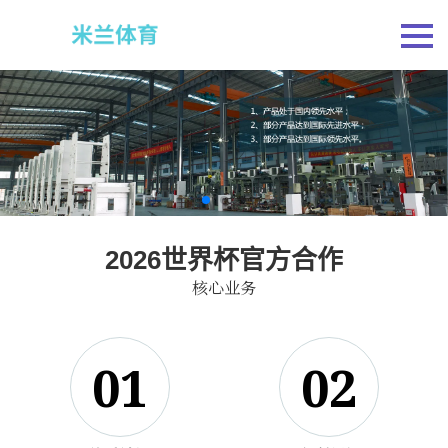
2026世界杯官方合作
核心业务
01
02