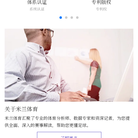
体系认证
专利版权
系统认证
专利权
关于米兰体育
米兰体育汇聚了专业的体育分析师、数据专家和资深记者，为您提
供全面、深入的赛事解读，帮助您更懂足球。