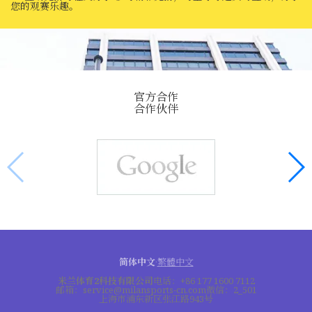
您的观赛乐趣。
官方合作
合作伙伴
简体中文
·
繁體中文
米兰体育2科技有限公司
电话：
+86 177 1600 7112
邮箱：
service@milansports-cn.com
微信：2_501
上海市浦东新区张江路943号